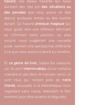
hasard, 
ces beaux hasards qui nous 
donnent des 
tips
 sur 
des situations ou 
des pensées
 que nous avions en tête 
depuis quelques temps ou des lustres 
durant. Ce hasard 
presque magique
 qui 
nous guide vers une réflexion affirmant 
ou infirmant notre position, 
ou plus 
encore
, nous suggérant une nouvelle 
piste, ouvrant une perspective différente 
à ce que nous avions d’abord pu émettre.
Et 
ce genre de livre,
 j’adore les savourer, 
car ils sont 
interminables
(d’une certaine 
manière et pas dans le mauvais sens),
 ce 
sont ceux qui restent près de 
notre 
chevet,
 accoudés à la bibliothèque nous 
regardant sans cesse, attendant le bon 
moment pour être ouverts et dégustés.