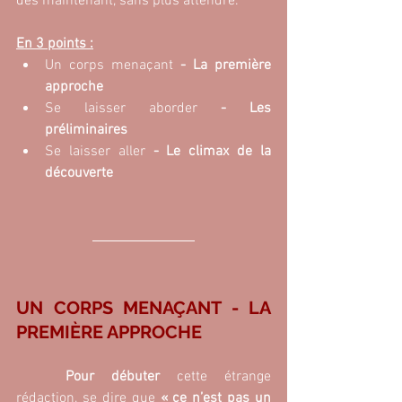
dès maintenant, sans plus attendre.
En 3 points :
Un corps menaçant
 - La première 
approche
Se laisser aborder 
- Les 
préliminaires
Se laisser aller
 - Le climax de la 
découverte
UN CORPS MENAÇANT - LA 
PREMIÈRE APPROCHE
Pour débuter 
cette étrange 
rédaction, se dire que 
« ce n’est pas un 