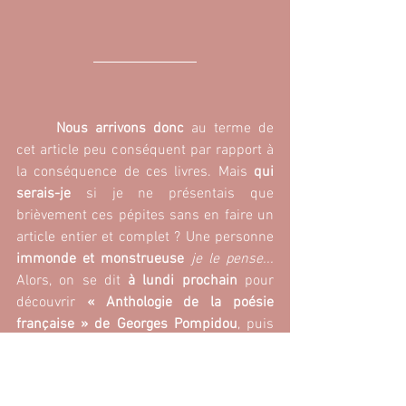
Nous arrivons donc
 au terme de 
cet article peu conséquent par rapport à 
la conséquence de ces livres. Mais 
qui 
serais-je
 si je ne présentais que 
brièvement ces pépites sans en faire un 
article entier et complet ? Une personne
immonde et monstrueuse
je le pense...
Alors, on se dit 
à lundi prochain 
pour 
découvrir 
« Anthologie de la poésie 
française » de Georges Pompidou
, puis 
se sera au tour de 
Baudelaire
 avec ses 
« 
Ecrits sur l’art »
(avec une publication le 
lundi 12/08).