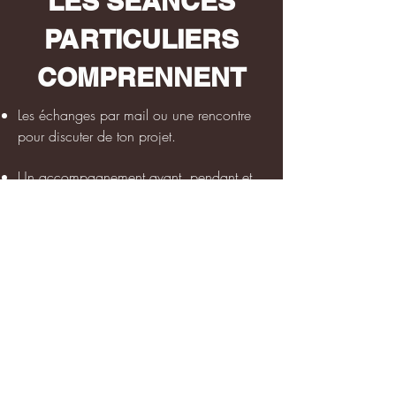
LES SÉANCES
PARTICULIERS
COMPRENNENT
Les échanges par mail ou une rencontre
pour discuter de ton projet.
Un accompagnement avant, pendant et
après la séance par des discussions et
une écoute de ta demande.
Une personnalisation de la séance avec
mon interprétation artistique.
Des propositions d’idées à travers un
moodboard à valider.
L’organisation de la séance sur le lieu