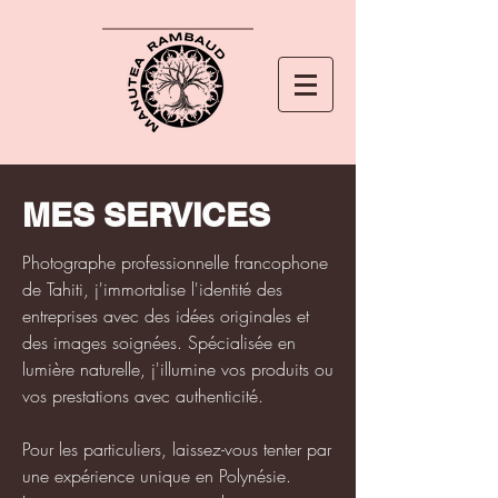
MES SERVICES
Photographe professionnelle francophone
de Tahiti, j'immortalise l'identité des
entreprises avec des idées originales et
des images soignées. Spécialisée en
lumière naturelle, j'illumine vos produits ou
vos prestations avec authenticité.
Pour les particuliers, laissez-vous tenter par
une expérience unique en Polynésie.