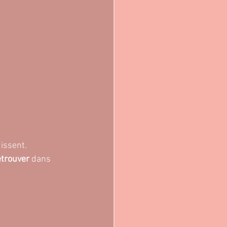
issent. 
etrouver
 dans 