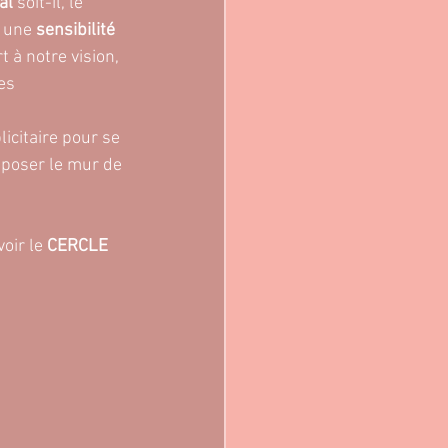
al
 soit-il, le 
 une 
sensibilité 
 à notre vision, 
es 
icitaire pour se 
 poser le mur de 
oir le
 CERCLE 