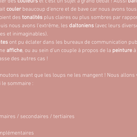
ler des 
couleurs
 et c'est un sujet à grand débat ! Aussi 
ban
it 
couler
 beaucoup d'encre et de bave car nous avons tous
voient des
 tonalités
 plus claires ou plus sombres par rapport
puis nous avons l'extrême, les
 daltoniens
 (avec leurs divers
s et inimaginables).
utes
 ont pu éclater dans les bureaux de communication publ
ne 
affiche
, ou au sein d'un couple à propos de la
 peinture
 à
passe des autres cas !
outons avant que les loups ne les mangent ! Nous allons v
ci le sommaire :
maires / secondaires / tertiaires
omplémentaires