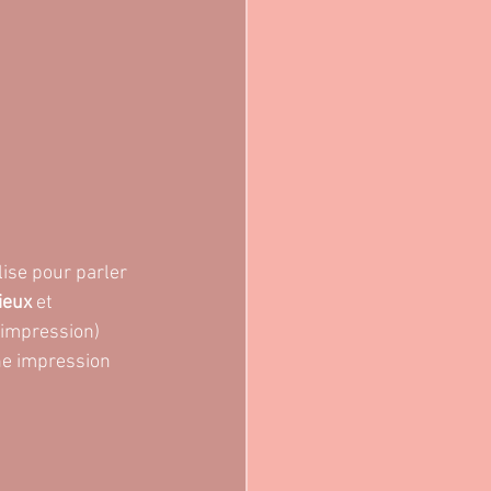
ise pour parler 
ieux
 et 
(impression) 
une impression 