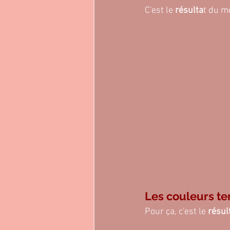
C'est le 
résulta
t du m
Les couleurs ter
Pour ça, c'est le
 résul