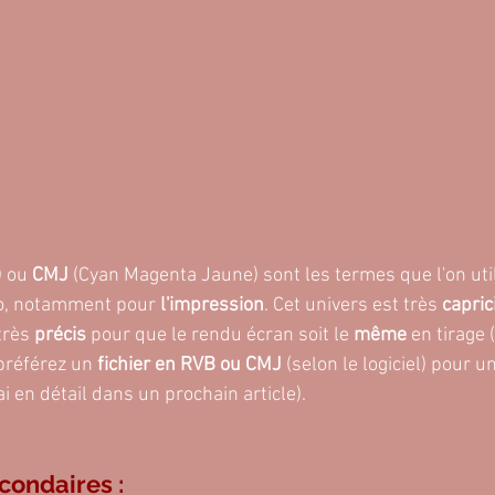
) ou
 CMJ 
(Cyan Magenta Jaune) sont les termes que l'on util
o, notamment pour 
l'impression
. Cet univers est très 
capric
très 
précis
 pour que le rendu écran soit le 
même 
en tirage 
préférez un 
fichier en RVB ou CMJ
 (selon le logiciel) pour 
rai en détail dans un prochain article).
condaires :