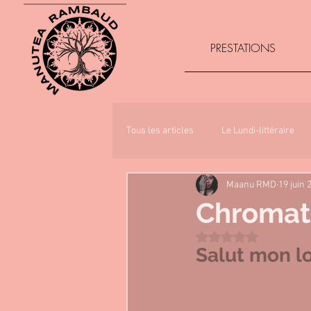
PRESTATIONS
Tous les articles
Le Lundi-littéraire
Maanu RMD
19 juin 
Chromati
Noté NaN étoiles sur 
Salut mon l