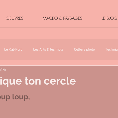
OEUVRES
MACRO & PAYSAGES
LE BLOG
Le Rat-Porc
Les Arts & les mots
Culture photo
Techniq
2020
que ton cercle
5.
oup loup,