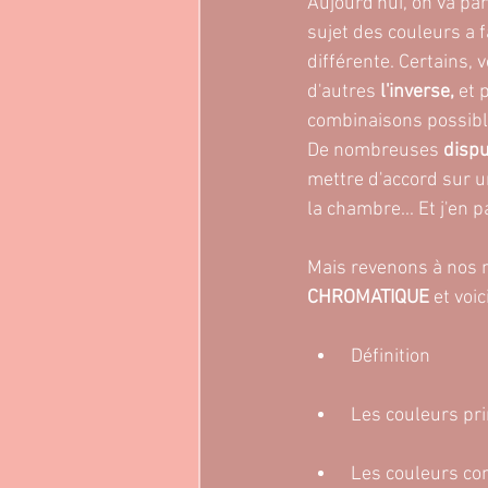
Aujourd'hui, on va par
sujet des couleurs a fa
différente. Certains, 
d'autres 
l'inverse,
 et 
combinaisons possible
De nombreuses 
disp
mettre d'accord sur u
la chambre... Et j'en 
Mais revenons à nos m
CHROMATIQUE
 et voi
 Définition
 Les couleurs pri
 Les couleurs c