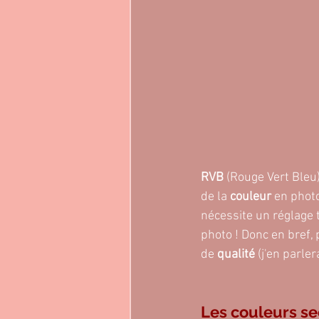
RVB 
(Rouge Vert Bleu
de la 
couleur 
en phot
nécessite un réglage 
photo ! Donc en bref, 
de 
qualité
 (j'en parle
Les couleurs se