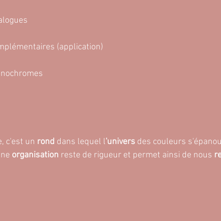
nalogues
mplémentaires (application)
monochromes
, c'est un
 rond
 dans lequel l
'univers
 des couleurs s'épanou
ine 
organisation
 reste de rigueur et permet ainsi de nous 
r