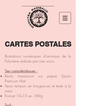
CARTES POSTALES
Illustrations numériques d'animaux de la
Polynésie réalisés par mes soins.
Ses caractéristiques :
Recto impression sur papier Epson
Premium Mat
Verso tampon en linogravure et texte à la
main
Format 10x15 en 189g
Tarif :