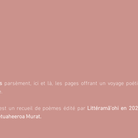
s
 parsèment, ici et là, les pages offrant un voyage poéti
e.
est un recueil de poèmes édité par 
Littéramā’ohi en 20
Tetuaheeroa Murat.