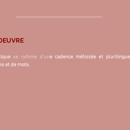
’OEUVRE
tique
 se rythme d’un
e cadence métissée et plurilingu
ns et de mots.