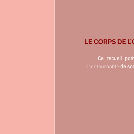
LE CORPS DE L
	Ce recueil poé
incontournable 
de so