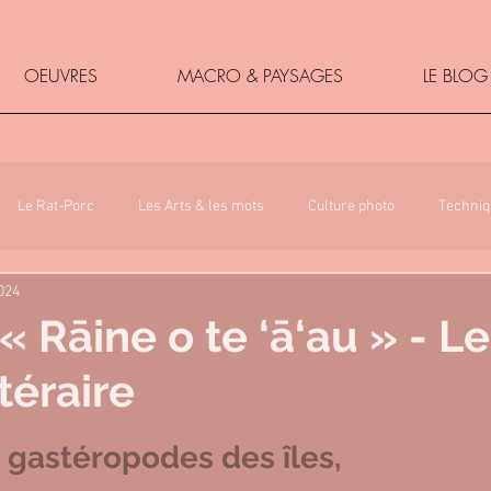
OEUVRES
MACRO & PAYSAGES
LE BLOG
Le Rat-Porc
Les Arts & les mots
Culture photo
Techniq
2024
« Rāine o te ‘ā‘au » - Le
téraire
5.
 gastéropodes des îles, 