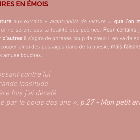
IRES EN ÉMOIS
nture
 aux extraits
 « avant-goûts de lecture »
, 
que l’on 
i ne seront pas la totalité des poèmes. 
Pour certains
 
 d’autres 
il s'agira de phrases coup de cœur. Il en va de so
couper ainsi des passages dans de la poésie, 
mais faisons
ux amuse bouches.
ossant contre lui
grande lassitude
re fois j’ai décelé
é par le poids des ans »,
 p.27 - Mon petit ar