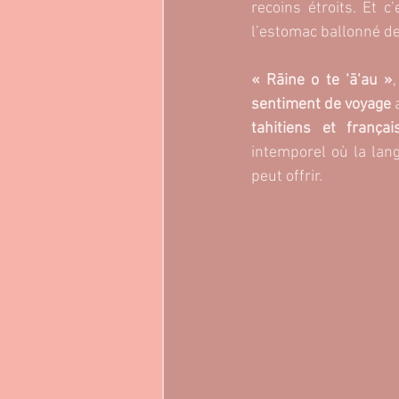
recoins étroits. Et c’
l’estomac ballonné d
« Rāine o te ‘ā‘au »
sentiment de voyage 
tahitiens et françai
intemporel où la lang
peut offrir.