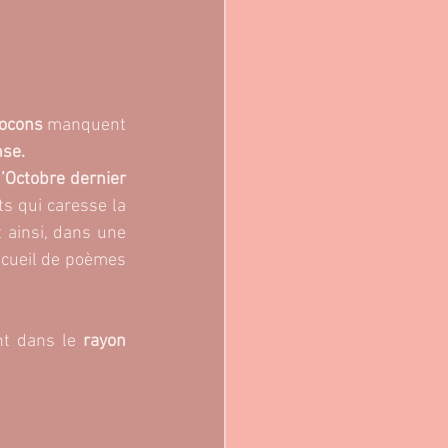
locons 
manquent 
nse.
d’Octobre dernier 
s qui caresse la 
langue, apaise les idées et guérit ce que l’on ne saurait mettre sur mots. C’est ainsi, dans une 
ecueil de poèmes 
t dans le 
rayon 