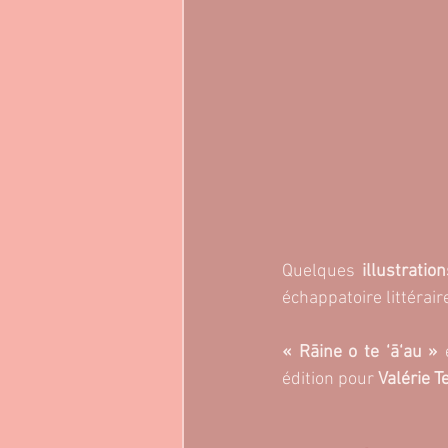
Quelques
 illustration
échappatoire littérair
« Rāine o te ‘ā‘au »
 
édition pour
 Valérie 