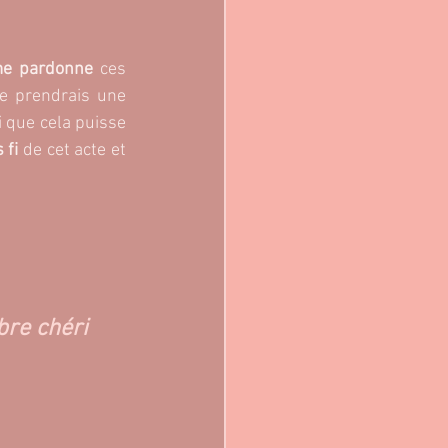
me pardonne 
ces 
je prendrais une 
i que cela puisse 
 fi 
de cet acte et 
bre chéri