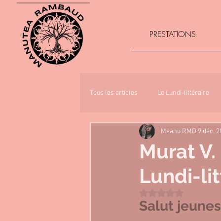
PRESTATIONS
Tous les articles
Le Lundi-littéraire
Maanu RMD
9 déc. 
Murat V. 
Lundi-lit
Noté NaN étoiles sur 
Salut jeunes