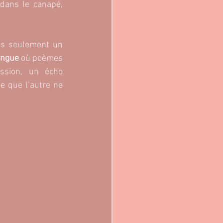
 dans le canapé, 
, bien heureusement, ne soutire pas de tels regrets, mais seulement un 
lingue 
où poèmes 
ssion, un écho 
e que l’autre ne 