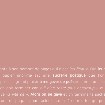
onte à son nombre de pages qui n’est 
(au final) 
qu’un
 leu
 papier imprimé est une 
sucrerie poétique 
que l’on
art, j’ai grand plaisir
 à me gaver de poésie
 comme un sach
’on doit terminer car 
« il n’en reste plus beaucoup »
 et
a va vite pē ».
Alors on se gave 
et on termine le sache
fond du paquet pour racler les dernières miettes qui per