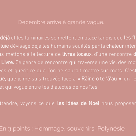
Décembre arrive à grande vague. 
déjà 
et les luminaires se mettent en place tandis que
 les f
luie 
dévisage déjà les humains souillés par la
 chaleur inte
s mettons à la lecture de 
livres locaux,
 d’une rencontre 
 Livre.
 Ce genre de rencontre qui traverse une vie, des mot
ue, 
que je me suis trouvée face à 
« Rāine o te ‘ā‘au »
, un r
 et qui vogue entre les dialectes de nos îles.
attendre, voyons ce que 
les idées de Noël
 nous proposen
En 3 points : Hommage, souvenirs, Polynésie