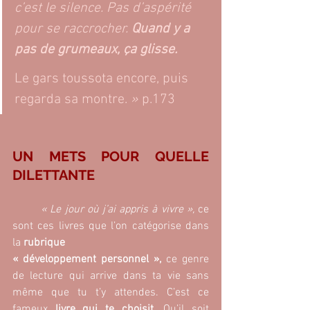
c’est le silence. Pas d’aspérité 
pour se raccrocher. 
Quand y a 
pas de grumeaux, ça glisse.
Le gars toussota encore, puis 
regarda sa montre. 
»
 p.173
UN METS POUR QUELLE 
DILETTANTE
	« Le jour où j’ai appris à vivre », 
ce 
sont ces livres que l’on catégorise dans 
la 
rubrique 
« 
développement personnel 
»
,
 ce genre 
de lecture qui arrive dans ta vie sans 
même que tu t’y attendes. C’est ce 
fameux 
livre qui te choisit. 
Qu’il soit 