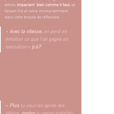
lettres 
impactent  bien comme il faut, 
se 
faisant lire et relire inconsciemment 
dans cette brasse de réflexions.
« 
Avec la vitesse, 
on perd en 
émotion ce que l’on gagne en 
sensation.
»
p.67
« 
P
lus
 tu courras après tes 
désirs, 
moins
 tu seras satisfait. 