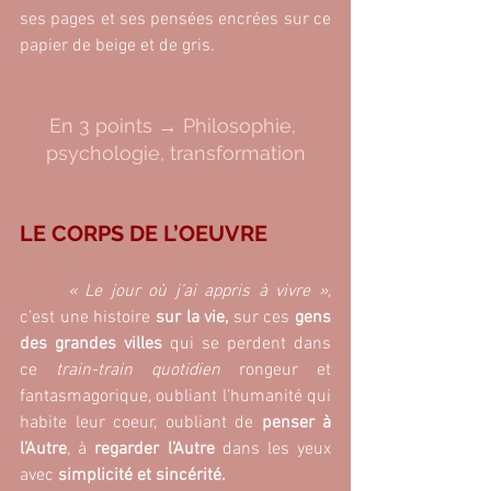
ses pages et ses pensées encrées sur ce 
papier de beige et de gris.
En 3 points → Philosophie, 
psychologie, transformation
LE CORPS DE L’OEUVRE
	« Le jour où j’ai appris à vivre »
, 
c’est une histoire 
sur la vie, 
sur ces
 gens 
des grandes villes 
qui se perdent dans 
ce
 train-train quotidien
 rongeur et 
fantasmagorique, oubliant l’humanité qui 
habite leur coeur, oubliant de 
penser à 
l’Autre
, à 
regarder l’Autre 
dans les yeux 
avec 
simplicité et sincérité.