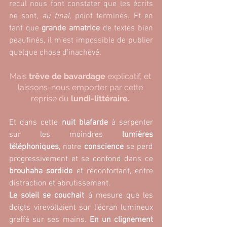
recul nous font constater que les écrits 
ne sont, 
au final,
 point terminés. Et en 
tant que 
grande amatrice
 de textes bien 
peaufinés, il m’est impossible de publier 
quelque chose d’inachevé. 
Mais 
trêve de bavardage
 explicatif, et 
laissons-nous emporter par cette 
reprise du 
lundi-littéraire. 
Et dans cette 
nuit blafarde
 à serpenter 
sur les moindres 
lumières 
téléphoniques,
 notre 
conscience
 se perd 
progressivement et se confond dans ce 
brouhaha sordide 
et réconfortant, entre 
distraction et abrutissement. 
Le soleil se couchait
 à mesure que les 
doigts virevoltaient sur l’écran lumineux 
greffé sur ses mains. 
En un clignement 