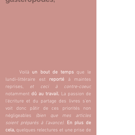
	Voilà
 un bout de temps
 que le 
lundi-littéraire est 
reporté
 à maintes 
reprises, 
et ceci à contre-coeur, 
notamment 
dû au travail.
 La passion de 
l’écriture et du partage des livres s’en 
voit donc pâtir de ces priorités non 
négligeables 
(bien que mes articles 
soient préparés à l’avance)
.
 En plus de 
cela, 
quelques relectures et une prise de 