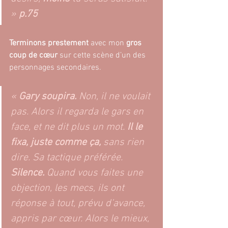
»
p.75
Terminons prestement
 avec mon
 gros 
coup de cœur 
sur cette scène d’un des 
personnages secondaires.
«
Gary soupira.
 Non, il ne voulait 
pas. Alors il regarda le gars en 
face, et ne dit plus un mot. 
Il le 
fixa, juste comme ça, 
sans rien 
dire. Sa tactique préférée. 
Silence.
 Quand vous faites une 
objection, les mecs, ils ont 
réponse à tout, prévu d’avance, 
appris par cœur. Alors le mieux, 