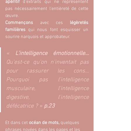
apéritif 
d'extraits qui ne représentent 
pas nécessairement l'entièreté de cette 
œuvre.
Commençons 
avec ces 
légèretés 
familières 
qui nous font esquisser un 
sourire narquois et approbateur.
« 
L’intelligence émotionnelle…
Qu’est-ce qu’on n’inventait pas 
pour rassurer les cons… 
Pourquoi pas l’intelligence 
musculaire, l’intelligence 
digestive, l’intelligence 
défécatrice ? 
»
p.23
Et dans cet 
océan de mots, 
quelques 
phrases noyées dans les pages et les 