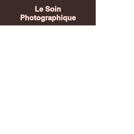
Le Soin
Photographique
Chaque séance est une création
artistique personnalisée de tes maux
pour sublimer et apaiser ton âme.
Voir les tarifs