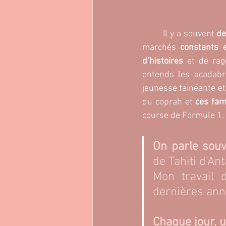
	Il y a souvent 
de
marchés 
constants e
d’histoires 
et de rag
entends les acadabr
jeunesse fainéante et
du coprah et
 ces fam
course de Formule 1.
On parle souv
de Tahiti d’Ant
Mon travail d
dernières ann
Chaque jour, u