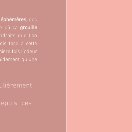
 éphémères, 
des 
ie où ça 
grouille 
droits que l’on 
is face à cette 
ère fois l’odeur 
apidement qu’une 
ulièrement 
epuis ces 