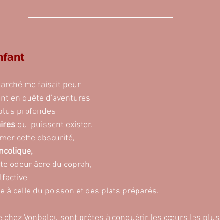
nfant
arché me faisait peur
ant en quête d’aventures
 plus profondes
ires 
qui puissent exister.
aimer cette obscurité,
ncolique,
tte odeur âcre du coprah,
factive,
 à celle du poisson et des plats préparés.
de chez Vonbalou sont prêtes à conquérir les cœurs les plus