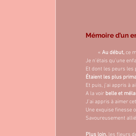
Mémoire d’un e
	« 
Au début, 
ce m
Je n’étais qu’une enf
Et dont les peurs les
Étaient les plus prima
Et
 puis, j’ai appris à 
A la voir
 belle et méla
J’ai appris à aimer ce
Une exquise finesse ol
Savoureusement alliée
Plus loin,
 les fleurs 