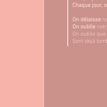
Chaque jour, o
On délaisse
 n
On oublie
 not
On oublie que 
Sont déjà tom