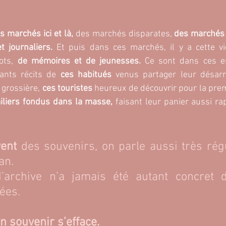
s marchés ici et là, 
des marchés disparates, 
des marchés
t journaliers.
 Et puis dans ces marchés, il y a cette v
ots, 
de mémoires et de jeunesses. 
Ce sont dans ces en
ants récits de 
ces habitués
 venus partager leur désarro
 grossière, 
ces touristes 
heureux de découvrir pour la premi
iliers fondus dans la masse, 
faisant leur panier aussi r
ent
 des souvenirs, on parle aussi très rég
an. 
’archive n’a jamais été autant concret d
ées.
n souvenir s’efface.