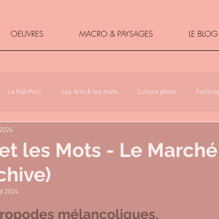
OEUVRES
MACRO & PAYSAGES
LE BLOG
Le Rat-Porc
Les Arts & les mots
Culture photo
Techniq
 2024
 et les Mots - Le Marché
chive)
ût 2024
5.
ropodes mélancoliques,