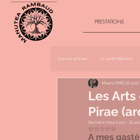
PRESTATIONS
Tous les articles
Le Lundi-littéraire
Maanu RMD
20 août
Les Arts
Pirae (ar
Dernière mise à jour :
26 ao
Noté NaN étoiles sur 
A mes gasté