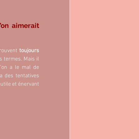
on aimerait 
trouvent 
toujours 
s termes. Mais il 
’on a le mal de 
 a des tentatives 
nutile et énervant 