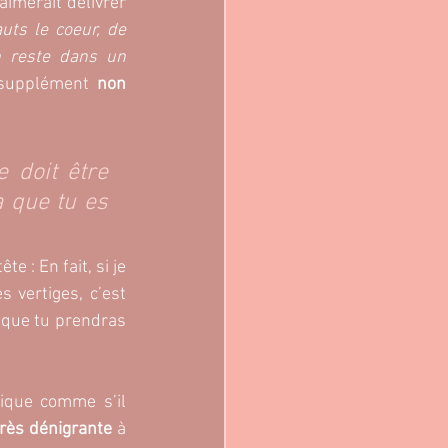
aimerait délivrer 
uts le coeur, de 
 reste dans un 
supplément 
non 
 doit être 
 que tu es 
e : En fait, si je 
 vertiges, c’est 
que tu prendras 
ique comme s’il 
très dénigrante
 à 