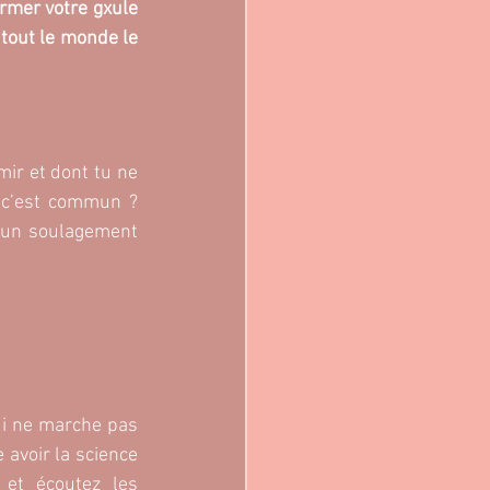
fermer votre gxule 
 
tout le monde le 
ir et dont tu ne 
 c’est commun ? 
a un soulagement 
ui ne marche pas 
 avoir la science 
et écoutez les 