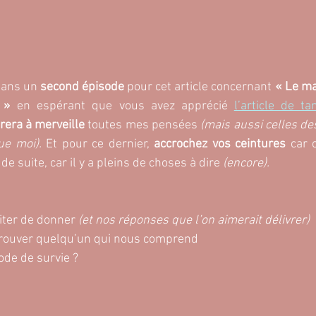
dans un 
second épisode 
pour cet article concernant 
« Le ma
 »
 en espérant que vous avez apprécié 
l’article de ta
rera à merveille
 toutes mes pensées
 (mais aussi celles de
e moi). 
Et pour ce dernier, 
accrochez vos ceintures
 car 
de suite, car il y a pleins de choses à dire
 (encore).
iter de donner
 (et nos réponses que l’on aimerait délivrer)
 trouver quelqu’un qui nous comprend
ode de survie ?