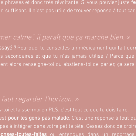
de phrases et donc très révoltante. Si vous pouviez juste 
en suffisant. Il n’est pas utile de trouver réponse à tout car
er calme”, il paraît que ça marche bien. »
ssayé ? 
Pourquoi tu conseilles un médicament qui fait dorm
ts secondaires et que tu n’as jamais utilisé ? Parce que
ent alors renseigne-toi ou abstiens-toi de parler, ça ser
 faut regarder l’horizon. » 
is-toi et laisse-moi en PLS, c’est tout ce que tu dois faire.
est 
pour les gens pas malade
. C’est une réponse à tout q
pas à intégrer dans votre petite tête. Cessez donc de croire
onses-toutes-faites
 ou entendues dans un reportage 