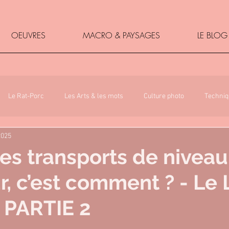
OEUVRES
MACRO & PAYSAGES
LE BLOG
Le Rat-Porc
Les Arts & les mots
Culture photo
Techniq
2025
es transports de niveau
r, c’est comment ? - Le 
e PARTIE 2
5.