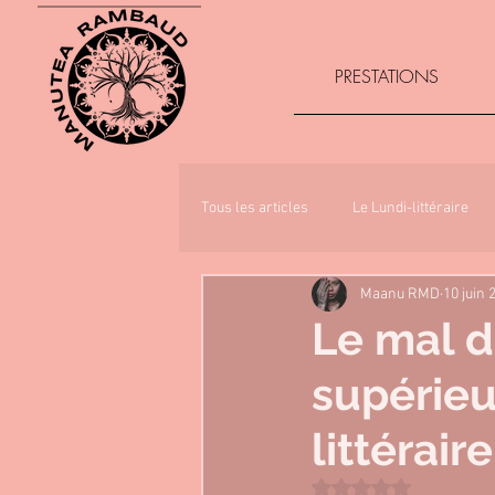
PRESTATIONS
Tous les articles
Le Lundi-littéraire
Maanu RMD
10 juin 
Le mal d
supérieu
littérair
Noté NaN étoiles sur 