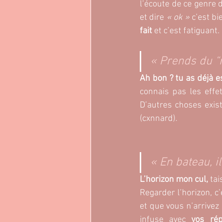
l’écoute de ce genre 
et dire
 « ok » 
c’est bi
fait 
et c’est fatiguant.
« Prends du “m
Ah bon ? tu as déjà e
connais pas les effe
D’autres choses exist
(cxnnard).
« En bateau, il
L’horizon mon cul,
 ta
Regarder l’horizon, c’
et que vous n’arrivez 
infuse avec 
vos rép