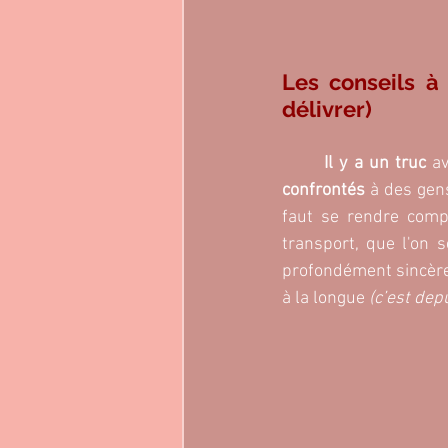
Les conseils à 
délivrer)
Il y a un truc 
av
confrontés 
à des gen
faut se rendre comp
transport, que l'on 
profondément sincères
à la longue 
(c’est dep