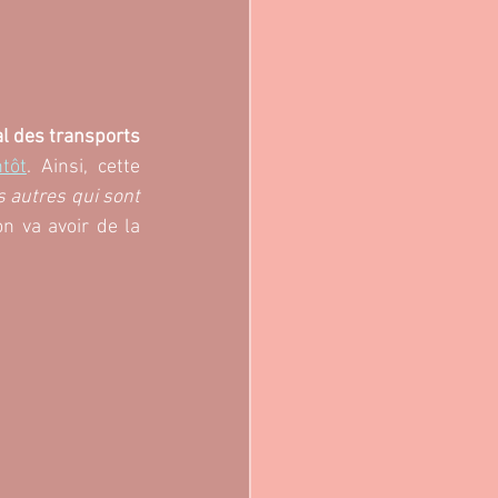
l des transports 
ntôt
. Ainsi, cette 
s autres qui sont 
on va avoir de la