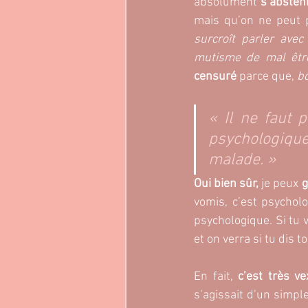
absolument 
s’absteni
mais qu’on ne peut 
surcroît parler ave
mutisme de mal être
censuré
 parce que, 
bo
« Il ne faut p
psychologique
malade. »
Oui bien sûr,
 je peux 
g
vomis, c’est psycholog
psychologique. Si tu
et on verra si tu dis t
En fait, 
c’est très ve
s’agissait d’un simple