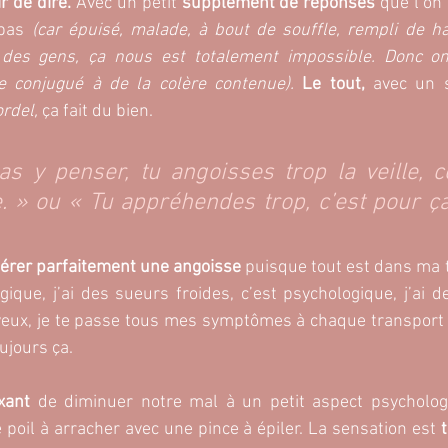
r de dire.
 Avec un petit 
supplément de réponses 
que l’on 
pas 
(car épuisé, malade, à bout de souffle, rempli de ha
c des gens, ça nous est totalement impossible. Donc on
 conjugué à de la colère contenue). 
Le tout,
 avec un 
rdel, 
ça fait du bien.
as y penser, tu angoisses trop la veille, ce
. » ou « Tu appréhendes trop, c’est pour ça
érer parfaitement une angoisse
 puisque tout est dans ma têt
ique, j’ai des sueurs froides, c’est psychologique, j’ai des
 veux, je te passe tous mes symptômes à chaque transport 
oujours ça.
xant
 de diminuer notre mal à un petit aspect psycholog
 poil à arracher avec une pince à épiler. La sensation est 