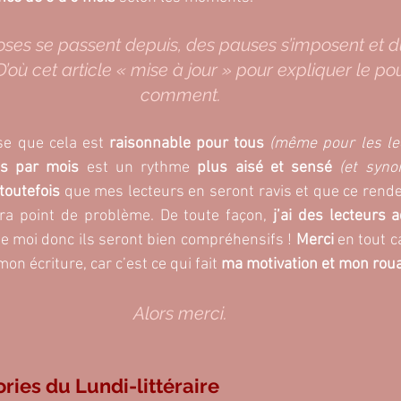
oses se passent depuis, des pauses s’imposent et d
 D’où cet article « mise à jour » pour expliquer le po
comment. 
se que cela est
 raisonnable pour tous
 (même pour les lec
is par mois
 est un rythme
 plus aisé et sensé
(et syno
toutefois
 que mes lecteurs en seront ravis et que ce rende
ra point de problème. De toute façon,
 j’ai des lecteurs 
 moi donc ils seront bien compréhensifs ! 
Merci
 en tout c
on écriture, car c’est ce qui fait 
ma motivation et mon roua
Alors merci. 
ries du Lundi-littéraire 