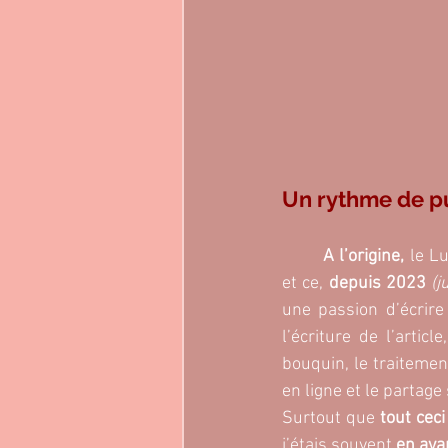
Un rythme de pu
A l’origine, 
le Lu
et ce, 
depuis 2023
(j
une passion d’écrire 
l’écriture de l’artic
bouquin, le traitement
en ligne et le partage 
Surtout que
 tout ceci
j’étais souvent
 en ava