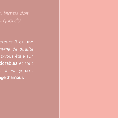
u temps doit 
urquoi du 
teurs !)
, qu’une 
nyme de qualité 
z-vous étalé sur 
adorables
 et tout 
as de vos yeux et 
ge d’amour. 