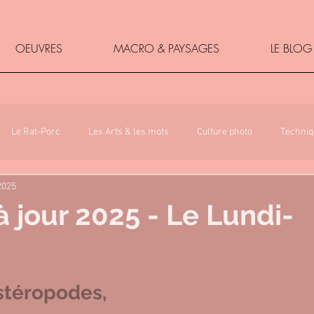
OEUVRES
MACRO & PAYSAGES
LE BLOG
Le Rat-Porc
Les Arts & les mots
Culture photo
Techniq
2025
à jour 2025 - Le Lundi-
5.
stéropodes, 