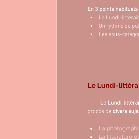
En 3 points habituels 
Le Lundi-littérair
Un rythme de pub
Les sous-catégori
Le Lundi-littérai
	Le Lundi-littérai
propos de 
divers suje
La photographi
La littérature e