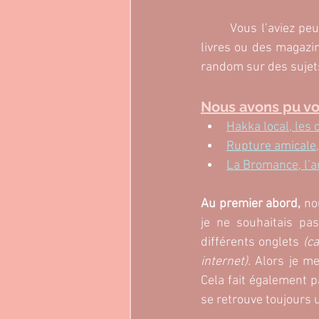
	Vous l’aviez pe
livres ou des magazi
random sur des sujets
Nous avons pu voir
Hakka local, les 
Rupture amicale,
La Bromance, l’a
Au premier abord, 
no
je ne souhaitais pa
différents onglets 
(c
internet). 
Alors je me
Cela fait également p
se retrouve toujours 