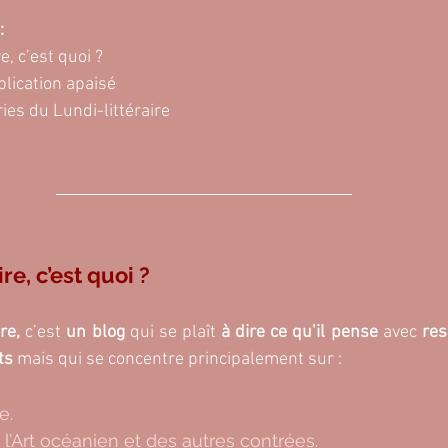
:
e, c’est quoi ? 
lication apaisé 
es du Lundi-littéraire 
re, c’est quoi ? 
re,
 c’est 
un blog
 qui se plaît
 à dire ce qu’il pense
 avec
 res
ts
 mais qui se concentre principalement sur : 
e. 
t l’Art océanien et des autres contrées. 