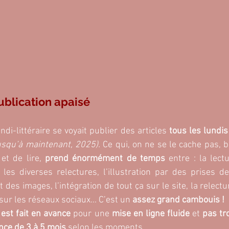
blication apaisé  
ndi-littéraire se voyait publier des articles
 tous les lundis
usqu’à maintenant, 2025).
 Ce qui, on ne se le cache pas, b
et de lire, 
prend énormément de temps
 entre : la lectu
le, les diverses relectures, l’illustration par des prises 
 des images, l’intégration de tout ça sur le site, la relectur
sur les réseaux sociaux... C’est un 
assez grand cambouis ! 
 est fait en avance
 pour une 
mise en ligne fluide
 et 
pas tr
nce de 3 à 5 mois 
selon les moments. 