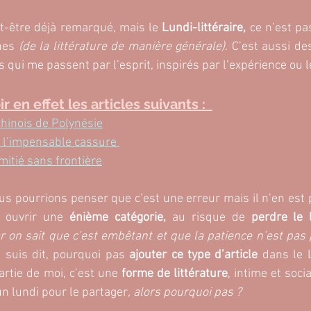
ut-être déjà remarqué, mais le 
Lundi-littéraire,
 ce n’est p
nes
 (de la littérature de manière générale)
. C’est aussi de
 qui me passent par l’esprit, inspirés par l’expérience ou 
 en effet les articles suivants :  
chinois de Polynésie
 l’impensable cassure 
mitié sans frontière
us pourrions penser que c’est une erreur mais il n’en est poi
s ouvrir une 
énième catégorie,
 au risque de 
perdre le 
ar on sait que c’est embêtant et que la patience n’est pas 
 suis dit, pourquoi pas
 ajouter ce type d’article
 dans le L
artie de moi, c’est une
 forme de littérature
, intime et socia
un lundi pour le partager
, alors pourquoi pas ? 