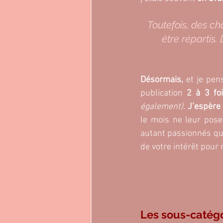
Toutefois, des ch
être répartis.
Désormais,
 et je pen
publication
 2 à 3 fo
également). 
J’espère 
le mois ne leur pose
autant passionnés que
de votre intérêt pour m
Les sous-catégo