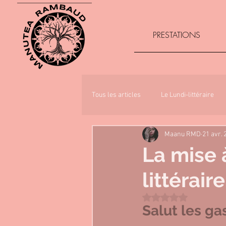
PRESTATIONS
Tous les articles
Le Lundi-littéraire
Maanu RMD
21 avr. 
La mise 
littéraire
Noté NaN étoiles sur 
Salut les ga