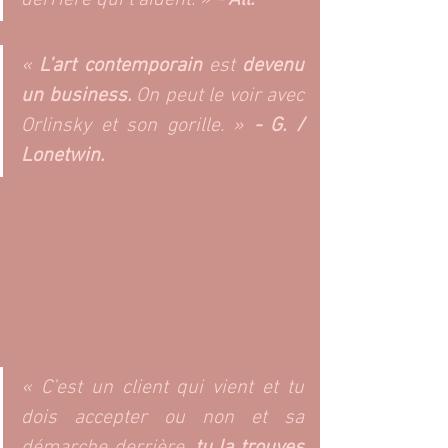
derrière qui t’aident. » 
- All. 
« 
L’art contemporain 
est 
devenu 
un business.
 On peut le voir avec 
Orlinsky et son gorille. » 
-
G. / 
Lonetwin. 
« C’est un client qui vient et tu 
dois accepter ou non et sa 
démarche derrière, 
tu la trouves 