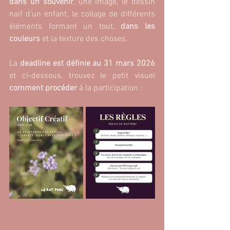
dans un souvenir
, une image, le dessin 
naïf d’un enfant, le collage de différents 
éléments formant un tout, 
dans les 
couleurs
 et la texture des choses. 
La
 deadline est définie au 31 mars 2026
et ci-dessous, trouvez le petit visuel 
comment procéder 
à la participation : 