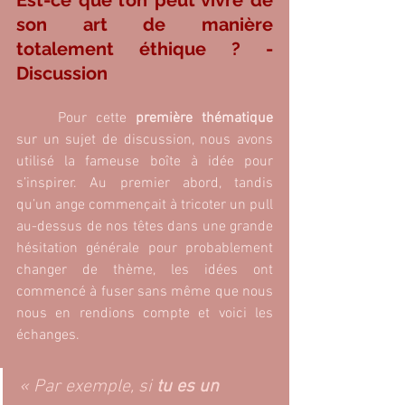
Est-ce que l’on peut vivre de 
son art de manière 
totalement éthique ? - 
Discussion 
	Pour cette
 première thématique
sur un sujet de discussion, nous avons 
utilisé la fameuse boîte à idée pour 
s’inspirer. Au premier abord, tandis 
qu’un ange commençait à tricoter un pull 
au-dessus de nos têtes dans une grande 
hésitation générale pour probablement 
changer de thème, les idées ont 
commencé à fuser sans même que nous 
nous en rendions compte et voici les 
échanges. 
« Par exemple, si 
tu es un 