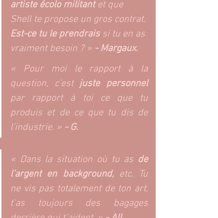
artiste écolo militant
 et que 
Shell te propose un gros contrat. 
Est-ce tu le prendrais
 si tu en as 
vraiment besoin ? »
 - Margaux. 
« Pour moi le rapport à la 
question, c’est
 juste personnel 
par rapport à toi ce que tu 
produis et de ce que tu dis de 
l’industrie. » 
- G. 
« Dans la situation où tu as 
de 
l’argent en background,
 etc. Tu 
ne vis pas totalement de ton art, 
t'as toujours des bagages 