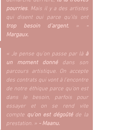
pourries
. Mais il y a des artistes 
qui disent oui parce qu’ils ont 
trop besoin d’argent.
 » 
- 
Margaux. 
« Je pense qu’on passe par là 
à 
un moment donné
 dans son 
parcours artistique. On accepte 
des contrats qui vont à l’encontre 
de notre éthique parce qu’on est 
dans le besoin, parfois pour 
essayer et on se rend vite 
compte 
qu’on est dégoûté
 de la 
prestation. »
 - Maanu. 