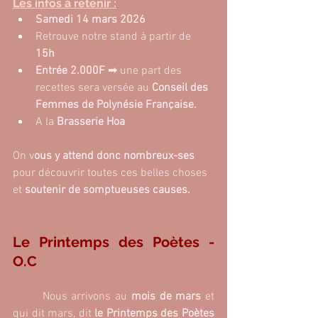
Les infos à retenir :
Samedi 14 mars 2026
Retrouve notre stand à partir de
15h 
Entrée 2.000F
 ➡ une part des 
recettes sera versée au 
Conseil des 
Femmes de Polynésie Française.
A la
 Brasserie Hoa  
On v
ous y attend donc nombreux-ses 
pour découvrir toutes ces belles choses 
et 
soutenir de somptueuses causes. 
Le Printemps des Poètes - 
O.C 
	Nous arrivons au 
mois de mars
 et 
qui dit mars, dit
 le Printemps des Poètes 