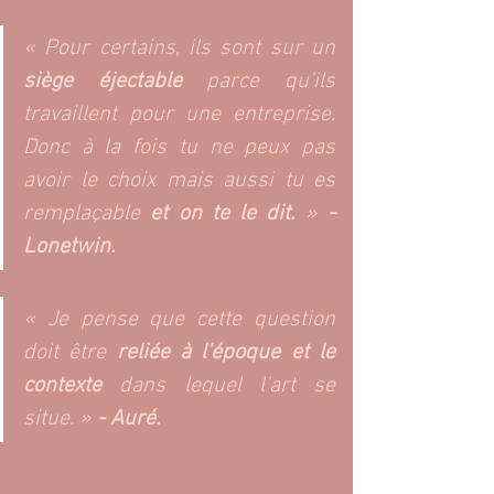
« Pour certains, ils sont sur un
siège éjectable
 parce qu’ils 
travaillent pour une entreprise. 
Donc à la fois tu ne peux pas 
avoir le choix mais aussi tu es 
remplaçable 
et on te le dit.
 » 
- 
Lonetwin. 
« Je pense que cette question 
doit être 
reliée à l’époque et le 
contexte 
dans lequel l’art se 
situe. » 
- Auré.  