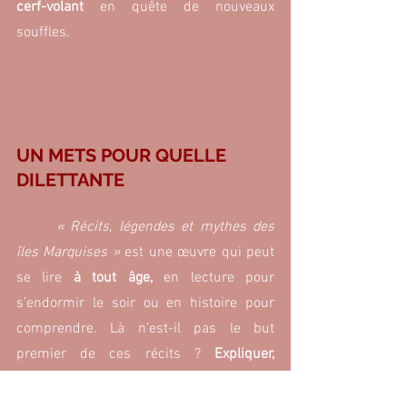
cerf-volant 
en quête de nouveaux 
souffles.
UN METS POUR QUELLE 
DILETTANTE
« Récits, légendes et mythes des 
îles Marquises »
 est une œuvre qui peut 
se lire 
à tout âge, 
en lecture pour 
s’endormir le soir ou en histoire pour 
comprendre. Là n’est-il pas le but 
premier de ces récits ?
 Expliquer, 
transmettre, connaître ce monde dans 
lequel nous évoluons ?