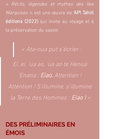
« Récits, légendes et mythes des îles 
Marquises »
, est une œuvre de 
‘API Tahiti 
éditions (2022) 
qui invite au voyage et à 
la préservation du savoir.
 « Ata-nua put s’écrier :
Ei, ei, ‘ua ao, ‘ua ao te Henua 
‘Enana : 
Eiao.
 Attention ! 
Attention ! S’illumine, s’illumine 
la Terre des Hommes :
 Eiao !
 »
DES PRÉLIMINAIRES EN 
ÉMOIS