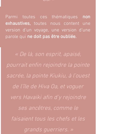
Parmi toutes ces thématiques 
non 
exhaustives, 
toutes nous content une 
version d’un voyage, une version d’une 
parole qui 
ne doit pas être oubliée.
« De là, son esprit, apaisé, 
pourrait enfin rejoindre la pointe 
sacrée, la pointe Kiukiu, à l’ouest 
de l’île de Hiva Oa, et voguer 
vers Havaiki afin d’y rejoindre 
ses ancêtres, comme le 
faisaient tous les chefs et les 
grands guerriers. »