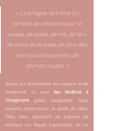
« La pirogue Va’a-hiva fut 
remplie de réserves pour le 
voyage, de popoi, de ma, de taro, 
de cocos et de kape, en plus des 
cent quarante paniers de 
plumes rouges. »
Quant aux illustrations de couleurs et de 
modernité, ce sont 
des fenêtres à 
l’imaginaire 
grâce auxquelles nous 
pouvons entre-ouvrir la porte du rêve. 
Elles nous apportent ce premier jet 
onirique sur lequel s’accrocher, tel un 